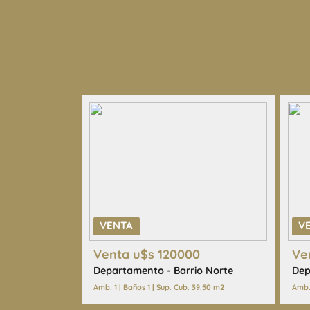
· Universidades
· Colegios
· Esparcimiento
· Centros religiosos
· Hospitales
· Plazas
· Cines
· Supermercados
AVISO LEGAL: Las descripciones arquitectónicas y 
expensas, impuestos y servicios, fotos y medidas
aproximados. Los datos fueron proporcionados p
no estar actualizados a la hora de la visualización
pueden arrojar inexactitudes y discordancias con 
VENTA
V
facturas, títulos y planos legales del inmueble. El
Venta u$s 120000
Ve
las verificaciones respectivas previamente a la re
Departamento - Barrio Norte
Dep
operación, requiriendo por sí o sus profesionales 
Amb. 1 | Baños 1 | Sup. Cub. 39.50 m2
Amb. 
documentación que corresponda.