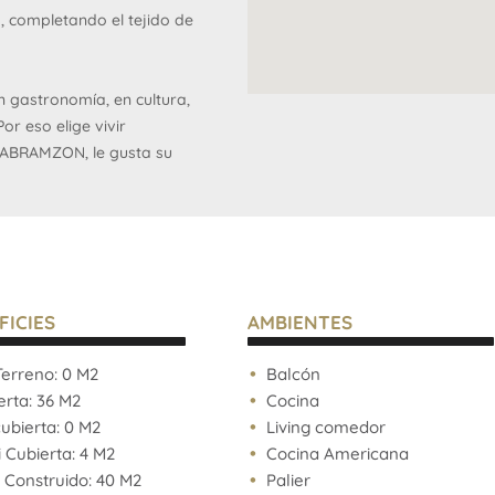
ro, completando el tejido de
n gastronomía, en cultura,
or eso elige vivir
 ABRAMZON, le gusta su
la elección
dora en el tratamiento del
miento en energía.
tas adentro y hacia afuera.
por dónde debe ir. Eso lo
FICIES
AMBIENTES
erreno: 0 M2
Balcón
rta: 36 M2
Cocina
bierta: 0 M2
Living comedor
Cubierta: 4 M2
Cocina Americana
 Construido: 40 M2
Palier