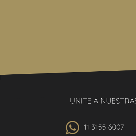
Venta supeditada al cumplimiento por parte del pr
de la resolución general Nº 2371 de la AFIP (pedid
UNITE A NUESTRA
11 3155 6007