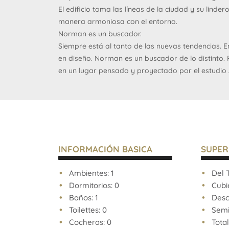
El edificio toma las líneas de la ciudad y su linde
manera armoniosa con el entorno.
Norman es un buscador.
Siempre está al tanto de las nuevas tendencias. E
en diseño. Norman es un buscador de lo distinto. P
en un lugar pensado y proyectado por el estudio
calidad constructiva, sus cuidadas terminaciones, 
minuciosa de los materiales, su propuesta innova
agua de lluvia, la terraza verde y el bajo requeri
En definitiva, por su relación con el espacio puer
Un buscador sabe leer las señales que le indican 
hace distinto, único.
INFORMACIÓN BASICA
SUPER
· Diseño de vanguardia.
· Control de acceso digitalizado.
Ambientes: 1
Del T
· Espacio guarda bicis.
Dormitorios: 0
Cubie
· Tratamiento del agua de lluvia.
Baños: 1
Descu
· Terraza verde.
Toilettes: 0
Semi 
· Ahorro de energía en iluminación
Cocheras: 0
Total