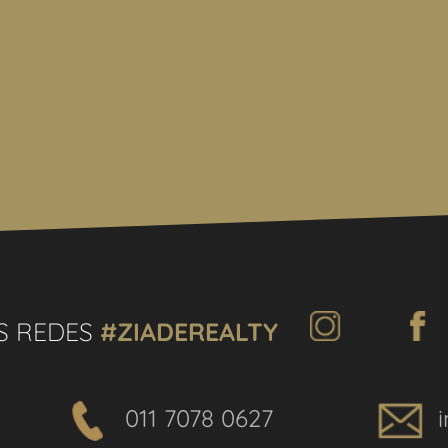
opietario de los requisitos
o de COTI)
S REDES
#ZIADEREALTY
011 7078 0627