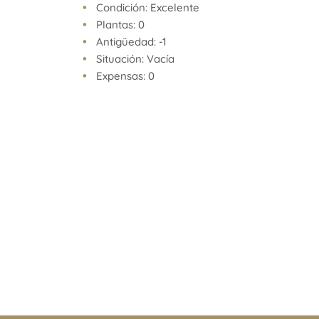
Barrio Norte, un viaje inmóvil.
Condición: Excelente
Norman valora tener todo cerca: colegios, shoppin
Plantas: 0
supermercados, hospitales, plazas, clubes, templo
Antigüedad: -1
Norman valora su tiempo y valora vivir en un lug
Situación: Vacía
posibilidad, en donde todo está a unos pocos pas
Expensas: 0
De todos modos, a Norman le gusta viajar y Barr
esa posibilidad. Un viaje inmóvil. Viaje a través 
de historia, viaje a través de una vida cultural infi
oferta gastronómica cada vez más variada, en la
colectividades, en las diferentes propuestas de es
diversidad que se respira en cada cuadra cerca d
Barrio Norte se caracteriza por ser un barrio trad
dinamismo.
Su pasado se actualiza con las nuevas tendencias
urbanísticas, sin perder identidad.
· Bicisenda
· Metrobus
· Subtes
· Shopping