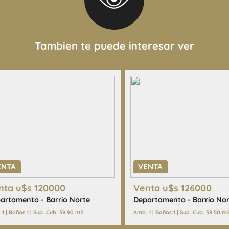
Tambien te puede interesar ver
funcionales, valores de
 de este inmueble son
or el propietario y pueden
 de este aviso por lo cual
las que surgen de los las
ENTA
VENTA
 interesado deberá realizar
nta u$s 120000
Venta u$s 126000
alización de cualquier
artamento - Barrio Norte
Departamento - Barrio Nor
las copias necesarias de la
1 | Baños 1 | Sup. Cub. 39.90 m2
Amb. 1 | Baños 1 | Sup. Cub. 39.50 m