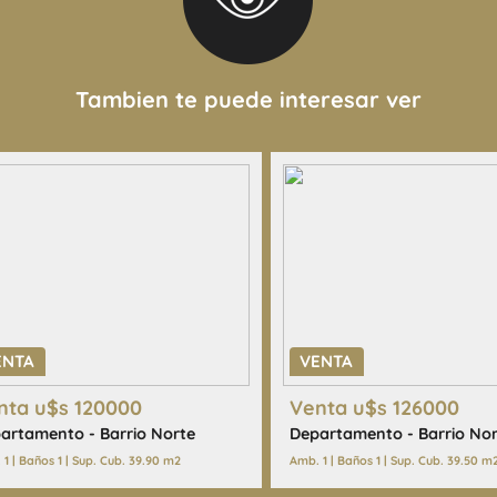
Tambien te puede interesar ver
funcionales, valores de
 de este inmueble son
or el propietario y pueden
 de este aviso por lo cual
las que surgen de los las
ENTA
VENTA
 interesado deberá realizar
nta u$s 120000
Venta u$s 126000
alización de cualquier
artamento - Barrio Norte
Departamento - Barrio Nor
las copias necesarias de la
1 | Baños 1 | Sup. Cub. 39.90 m2
Amb. 1 | Baños 1 | Sup. Cub. 39.50 m