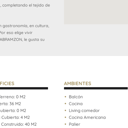
ro, completando el tejido de
n gastronomía, en cultura,
or eso elige vivir
 ABRAMZON, le gusta su
la elección
dora en el tratamiento del
miento en energía.
tas adentro y hacia afuera.
por dónde debe ir. Eso lo
FICIES
AMBIENTES
erreno: 0 M2
Balcón
rta: 36 M2
Cocina
bierta: 0 M2
Living comedor
Cubierta: 4 M2
Cocina Americana
 Construido: 40 M2
Palier