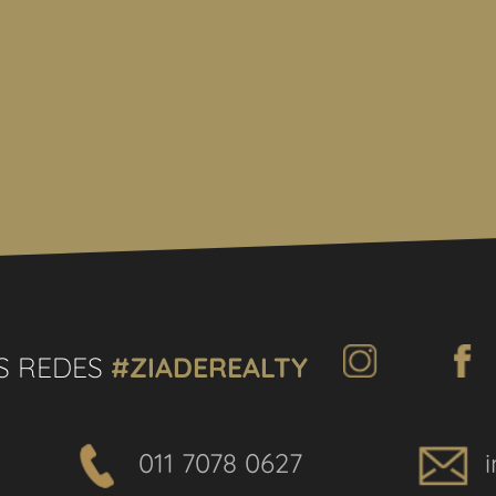
opietario de los requisitos
o de COTI)
S REDES
#ZIADEREALTY
011 7078 0627