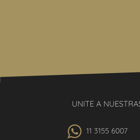
Venta supeditada al cumplimiento por parte del pr
de la resolución general Nº 2371 de la AFIP (pedid
UNITE A NUESTRA
11 3155 6007