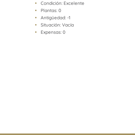
Barrio Norte, un viaje inmóvil.
Condición: Excelente
Norman valora tener todo cerca: colegios, shoppin
Plantas: 0
supermercados, hospitales, plazas, clubes, templo
Antigüedad: -1
Norman valora su tiempo y valora vivir en un lug
Situación: Vacía
posibilidad, en donde todo está a unos pocos pas
Expensas: 0
De todos modos, a Norman le gusta viajar y Barr
esa posibilidad. Un viaje inmóvil. Viaje a través 
de historia, viaje a través de una vida cultural infi
oferta gastronómica cada vez más variada, en la
colectividades, en las diferentes propuestas de es
diversidad que se respira en cada cuadra cerca d
Barrio Norte se caracteriza por ser un barrio trad
dinamismo.
Su pasado se actualiza con las nuevas tendencias
urbanísticas, sin perder identidad.
· Bicisenda
· Metrobus
· Subtes
· Shopping