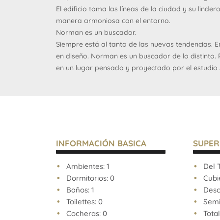
El edificio toma las líneas de la ciudad y su linde
manera armoniosa con el entorno.
Norman es un buscador.
Siempre está al tanto de las nuevas tendencias. E
en diseño. Norman es un buscador de lo distinto. P
en un lugar pensado y proyectado por el estudio
calidad constructiva, sus cuidadas terminaciones, 
minuciosa de los materiales, su propuesta innova
agua de lluvia, la terraza verde y el bajo requeri
En definitiva, por su relación con el espacio puer
Un buscador sabe leer las señales que le indican 
hace distinto, único.
INFORMACIÓN BASICA
SUPER
· Diseño de vanguardia.
· Control de acceso digitalizado.
Ambientes: 1
Del T
· Espacio guarda bicis.
Dormitorios: 0
Cubie
· Tratamiento del agua de lluvia.
Baños: 1
Descu
· Terraza verde.
Toilettes: 0
Semi 
· Ahorro de energía en iluminación
Cocheras: 0
Total