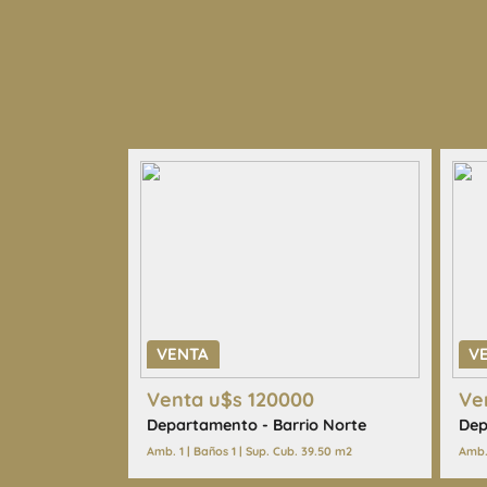
· Universidades
· Colegios
· Esparcimiento
· Centros religiosos
· Hospitales
· Plazas
· Cines
· Supermercados
AVISO LEGAL: Las descripciones arquitectónicas y 
expensas, impuestos y servicios, fotos y medidas
aproximados. Los datos fueron proporcionados p
no estar actualizados a la hora de la visualización
pueden arrojar inexactitudes y discordancias con 
VENTA
V
facturas, títulos y planos legales del inmueble. El
Venta u$s 120000
Ve
las verificaciones respectivas previamente a la re
Departamento - Barrio Norte
Dep
operación, requiriendo por sí o sus profesionales 
Amb. 1 | Baños 1 | Sup. Cub. 39.50 m2
Amb. 
documentación que corresponda.