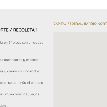
CAPITAL FEDERAL, BARRIO NOR
RTE / RECOLETA 1
lla en 9º pisos con unidades
 dos ascensores y espacio
les y gimnasio vinculados
piso, se continúa el espacio
olárium, un área de juegos
ción.