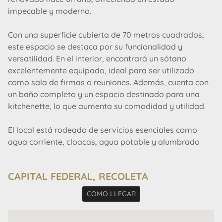
impecable y moderno.
Con una superficie cubierta de 70 metros cuadrados,
este espacio se destaca por su funcionalidad y
versatilidad. En el interior, encontrará un sótano
excelentemente equipado, ideal para ser utilizado
como sala de firmas o reuniones. Además, cuenta con
un baño completo y un espacio destinado para una
kitchenette, lo que aumenta su comodidad y utilidad.
El local está rodeado de servicios esenciales como
agua corriente, cloacas, agua potable y alumbrado
público, asegurando un funcionamiento eficiente.
CAPITAL FEDERAL, RECOLETA
Perfecto para emprendedores y negocios que buscan
establecerse en una de las zonas más vibrantes de
COMO LLEGAR
Buenos Aires, este local ofrece una combinación ideal
de ubicación estratégica y características modernas.