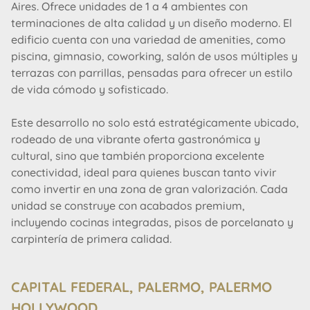
Aires. Ofrece unidades de 1 a 4 ambientes con
terminaciones de alta calidad y un diseño moderno. El
edificio cuenta con una variedad de amenities, como
piscina, gimnasio, coworking, salón de usos múltiples y
terrazas con parrillas, pensadas para ofrecer un estilo
de vida cómodo y sofisticado.
Este desarrollo no solo está estratégicamente ubicado,
rodeado de una vibrante oferta gastronómica y
cultural, sino que también proporciona excelente
conectividad, ideal para quienes buscan tanto vivir
como invertir en una zona de gran valorización. Cada
unidad se construye con acabados premium,
incluyendo cocinas integradas, pisos de porcelanato y
carpintería de primera calidad.
-Piscina descubierta y Sector verde
-Gimnasio
CAPITAL FEDERAL, PALERMO, PALERMO
-Piscina semiolimpica cubierta
-SPA, Sauna
HOLLYWOOD