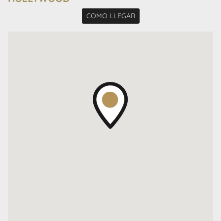
-Espacio de coworking
COMO LLEGAR
-Terraza con parrillas
El proyecto también ofrece planes de financiación
flexibles, permitiendo acceder a una propiedad de alta
gama en una ubicación privilegiada. Palermo
Hollywood es conocido por su vida nocturna,
restaurantes de primer nivel y cercanía a estudios de
televisión y productoras, lo que añade un atractivo
único para compradores jóvenes, profesionales y
familias.
AVISO LEGAL: Las descripciones arquitectónicas y
funcionales, valores de expensas, impuestos y
servicios, fotos y medidas de este inmueble son
aproximados. Los datos fueron proporcionados por el
propietario y pueden no estar actualizados a la hora