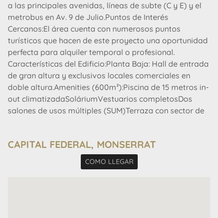
a las principales avenidas, líneas de subte (C y E) y el
metrobus en Av. 9 de Julio.Puntos de Interés
Cercanos:El área cuenta con numerosos puntos
turísticos que hacen de este proyecto una oportunidad
perfecta para alquiler temporal o profesional.
Características del Edificio:Planta Baja: Hall de entrada
de gran altura y exclusivos locales comerciales en
doble altura.Amenities (600m²):Piscina de 15 metros in-
out climatizadaSoláriumVestuarios completosDos
salones de usos múltiples (SUM)Terraza con sector de
parrillasGimnasio con vista panorámica 360°
Para más información y coordinar una visita,
CAPITAL FEDERAL, MONSERRAT
contáctanos en Ziade Realty.No pierdas la
oportunidad de formar parte de un proyecto innovador
COMO LLEGAR
en una ubicación estratégica.
AVISO LEGAL: Las descripciones arquitectónicas y
funcionales, valores de expensas, impuestos y