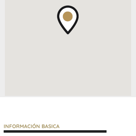
servicios, fotos y medidas de este inmueble son
aproximados. Los datos fueron proporcionados por el
propietario y pueden no estar actualizados a la hora
de la visualización de este aviso por lo cual pueden
arrojar inexactitudes y discordancias con las que
surgen de los las facturas, títulos y planos legales del
inmueble. El interesado deberá realizar las
verificaciones respectivas previamente a la realización
de cualquier operación, requiriendo por sí o sus
profesionales las copias necesarias de la
documentación que corresponda.
Venta supeditada al cumplimiento por parte del
propietario de los requisitos de la resolución general
Nº 2371 de la AFIP (pedido de COTI)
INFORMACIÓN BASICA