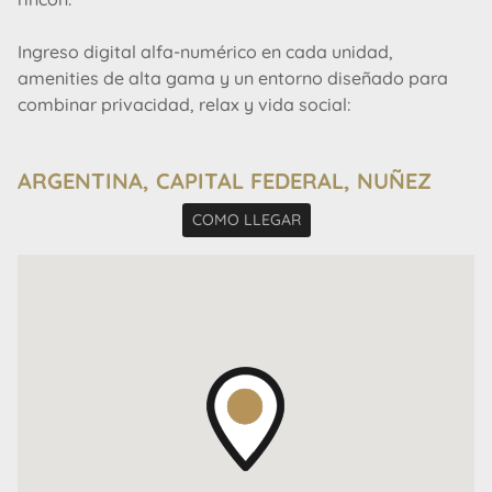
Ingreso digital alfa-numérico en cada unidad,
amenities de alta gama y un entorno diseñado para
combinar privacidad, relax y vida social:
Roof garden, gran piscina y solárium con vista
panorámica
ARGENTINA, CAPITAL FEDERAL, NUÑEZ
SUM con parrilla en el noveno piso
Laundry
COMO LLEGAR
Front desk con seguridad 24 hs.
Tres niveles de cocheras optativas
Una experiencia inspiradora desde que cruzás la
puerta.
Wide Núñez. Viví más amplio.