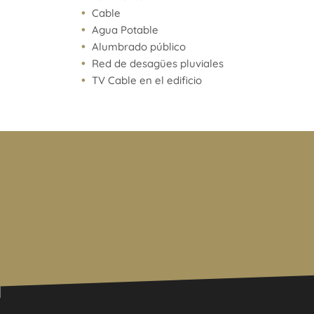
Cocinas Domec o similar (horno y anafe eléctricos
Cable
Agua Potable
Baños con porcelanato, artefactos Roca o similar y
Alumbrado público
Red de desagües pluviales
El edificio combina diseño, confort y materiales d
TV Cable en el edificio
entorno ideal para familias que buscan exclusivid
constructiva en una de las zonas de mayor valori