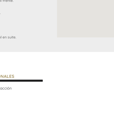
 frente.
.
 en suite.
ividual.
ONALES
drio hermético (DVH
acción