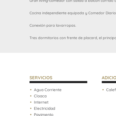
Gran living-comedor con salida a balcón corrido al
Cocina independiente equipada y Comedor Diario
Conexión para lavarropas.
Tres dormitorios con frente de placard, el principal
Un baño completo adicional.
Cochera fija incluida.
Calefacción por piso radiante con caldera dual ind
SERVICIOS
ADICI
Cerramientos de aluminio anodizado con doble vi
Agua Corriente
Calef
Módena).
Cloaca
Internet
Pisos de primera calidad en living y dormitorios.
Electricidad
Pavimento