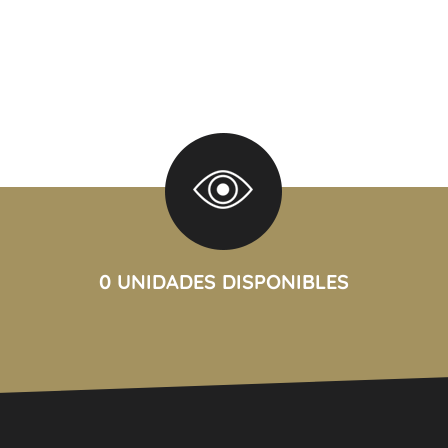
).
 griferías FV o similar.
e primera, ofreciendo un
ad y excelente calidad
zación de la Ciudad.
0 UNIDADES DISPONIBLES