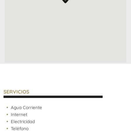
ideal tanto para invertir como para vivir, siendo apto
para vivienda, alquiler temporal y profesional.
Para más información y coordinar una visita,
contáctanos.
No pierdas la oportunidad de formar parte de un
proyecto innovador en una ubicación estratégica.
SERVICIOS
Agua Corriente
Internet
Electricidad
Teléfono