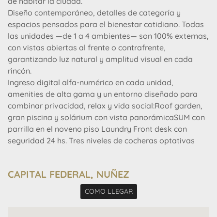
de habitar la ciudad.
Diseño contemporáneo, detalles de categoría y
espacios pensados para el bienestar cotidiano. Todas
las unidades —de 1 a 4 ambientes— son 100% externas,
con vistas abiertas al frente o contrafrente,
garantizando luz natural y amplitud visual en cada
rincón.
Ingreso digital alfa-numérico en cada unidad,
amenities de alta gama y un entorno diseñado para
combinar privacidad, relax y vida social:Roof garden,
gran piscina y solárium con vista panorámicaSUM con
parrilla en el noveno piso Laundry Front desk con
seguridad 24 hs. Tres niveles de cocheras optativas
Una experiencia inspiradora desde que cruzás la
puerta.Wide Núñez. Viví más amplio.
CAPITAL FEDERAL, NUÑEZ
COMO LLEGAR