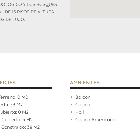
ZOOLOGICO Y LOS BOSQUES
L DE 15 PISOS DE ALTURA
S DE LUJO.
funcionales, valores de
 de este inmueble son
or el propietario y pueden
 de este aviso por lo cual
las que surgen de los las
 interesado deberá realizar
FICIES
AMBIENTES
alización de cualquier
las copias necesarias de la
erreno: 0 M2
Balcón
rta: 33 M2
Cocina
bierta: 0 M2
Hall
opietario de los requisitos
Cubierta: 5 M2
Cocina Americana
o de COTI)
 Construido: 38 M2