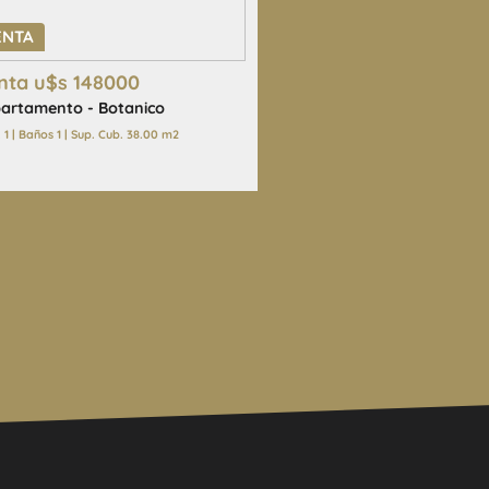
ENTA
nta u$s 148000
artamento - Botanico
1 | Baños 1 | Sup. Cub. 38.00 m2