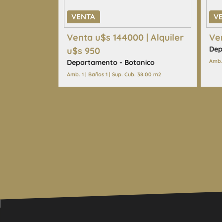
VENTA
V
Venta u$s 144000 | Alquiler
Ve
Dep
u$s 950
Amb. 
Departamento - Botanico
Amb. 1 | Baños 1 | Sup. Cub. 38.00 m2