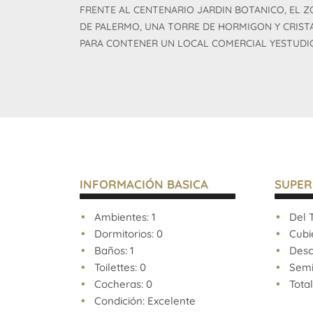
FRENTE AL CENTENARIO JARDIN BOTANICO, EL 
DE PALERMO, UNA TORRE DE HORMIGON Y CRISTA
PARA CONTENER UN LOCAL COMERCIAL YESTUDIO
AVISO LEGAL: Las descripciones arquitectónicas y 
expensas, impuestos y servicios, fotos y medidas
aproximados. Los datos fueron proporcionados p
no estar actualizados a la hora de la visualización
pueden arrojar inexactitudes y discordancias con 
facturas, títulos y planos legales del inmueble. El
INFORMACIÓN BASICA
SUPER
las verificaciones respectivas previamente a la re
operación, requiriendo por sí o sus profesionales 
Ambientes: 1
Del T
documentación que corresponda.
Dormitorios: 0
Cubie
Baños: 1
Descu
Venta supeditada al cumplimiento por parte del pr
Toilettes: 0
Semi 
de la resolución general Nº 2371 de la AFIP (pedid
Cocheras: 0
Total
Condición: Excelente