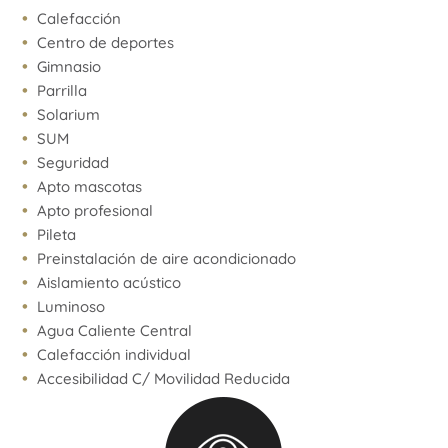
de cualquier operación, requiriendo por sí o sus
Calefacción
profesionales las copias necesarias de la
Centro de deportes
documentación que corresponda.
Gimnasio
Parrilla
Venta supeditada al cumplimiento por parte del
Solarium
propietario de los requisitos de la resolución general
SUM
Nº 2371 de la AFIP (pedido de COTI)
Seguridad
Apto mascotas
Apto profesional
Pileta
Preinstalación de aire acondicionado
Aislamiento acústico
Luminoso
Agua Caliente Central
Calefacción individual
Accesibilidad C/ Movilidad Reducida