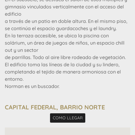
gimnasio vinculados verticalmente con el acceso del
edificio
a través de un patio en doble altura. En el mismo piso,
se continúa el espacio guardacoches y el laundry.
En la terraza accesible, se ubica la piscina con
solárium, un área de juegos de niños, un espacio chill
out y un sector
de parrillas. Todo al aire libre rodeado de vegetación.
El edificio toma las líneas de la ciudad y su lindero,
completando el tejido de manera armoniosa con el
entorno.
Norman es un buscador.
Siempre está al tanto de las nuevas tendencias. En
gastronomía, en cultura, en diseño. Norman es un
CAPITAL FEDERAL, BARRIO NORTE
buscador de lo distinto. Por eso elige vivir
en un lugar pensado y proyectado por el estudio
COMO LLEGAR
ABRAMZON, le gusta su calidad constructiva, sus
cuidadas terminaciones, la elección