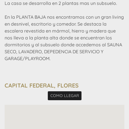
La casa se desarrolla en 2 plantas mas un subsuelo.
En la PLANTA BAJA nos encontramos con un gran living
en desnivel, escritorio y comedor. Se destaca la
escalera revestida en mármol, hierro y madera que
nos lleva a la planta alta donde se encuentran los
dormitorios y al subsuelo donde accedemos al SAUNA
SECO, LAVADERO, DEPEDENCIA DE SERVICIO Y
GARAGE/PLAYROOM.
En la PLANTA ALTA se encuentran los 3 dormitorios,
donde uno de ellos es el principal con vestidor y cuarto
CAPITAL FEDERAL, FLORES
de baño en suite con hidro.
COMO LLEGAR
Hablando de los servicios centrales de la misma,
cuenta con una moderna caldera que provisiona
calefacción por losa radiante. Equipos Split
individuales de frio/calor.