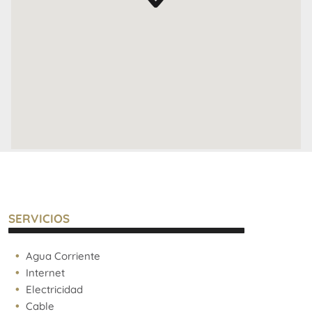
Situado frente a la puerta de Palermo Soho,
disfrutarás de excelente conectividad y acceso a una
zona repleta de cultura, gastronomía, comercio y
entretenimiento.
En Smart Point Villa Crespo, tu nuevo hogar te espera
con una oportunidad única de financiación. Aprovecha
la flexibilidad de nuestros planes de pago diseñados
para adaptarse a tus necesidades y facilitar tu acceso
a una vivienda moderna y sofisticada en uno de los
barrios más vibrantes de Buenos Aires.
Ofrecemos financiación directa, con la posibilidad de
pagar en cómodas cuotas mensuales.
SERVICIOS
Entrega IV (trimestre ) Dic 2026
Agua Corriente
Internet
Electricidad
Cable