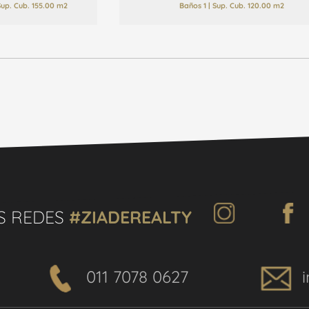
 Sup. Cub. 155.00 m2
Baños 1 | Sup. Cub. 120.00 m2
S REDES
#ZIADEREALTY
011 7078 0627