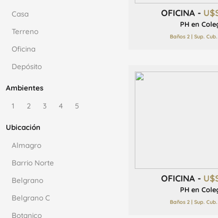
OFICINA -
U$
Casa
PH en Cole
Terreno
Baños 2 | Sup. Cub
Oficina
Depósito
Ambientes
1
2
3
4
5
Ubicación
Almagro
Barrio Norte
OFICINA -
U$
Belgrano
PH en Cole
Belgrano C
Baños 2 | Sup. Cub
Botanico