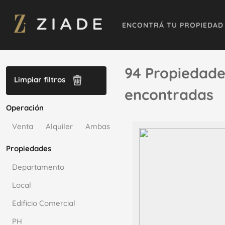
ENCONTRÁ TU PROPIEDAD
94 Propiedade
Limpiar filtros
encontradas
Operación
Venta
Alquiler
Ambas
Propiedades
Departamento
Local
Edificio Comercial
PH