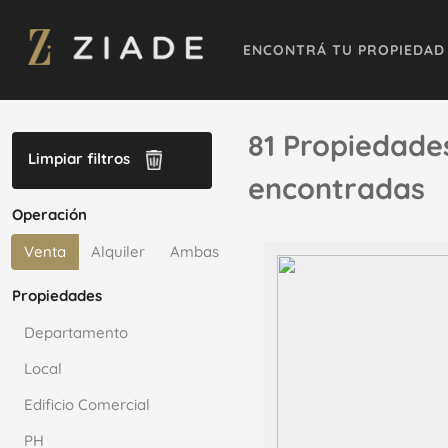
ENCONTRÁ TU PROPIEDAD
81 Propiedade
Limpiar filtros
encontradas
Operación
Venta
Alquiler
Ambas
Propiedades
Departamento
Local
Edificio Comercial
PH