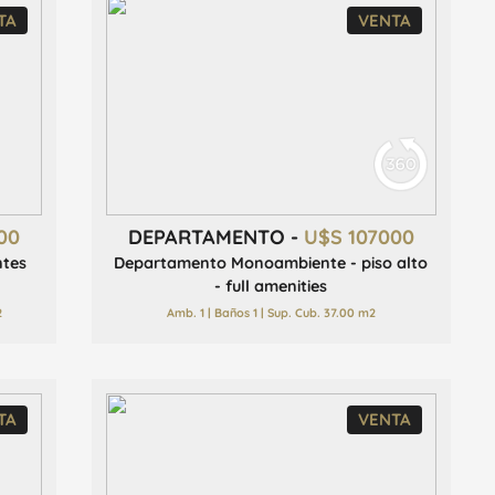
TA
VENTA
00
DEPARTAMENTO -
U$S 107000
ntes
Departamento Monoambiente - piso alto
- full amenities
2
Amb. 1 | Baños 1 | Sup. Cub. 37.00 m2
TA
VENTA