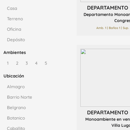
DEPARTAMENTO 
Casa
Departamento Monoam
Terreno
Congre
Amb. 1 | Baños 1 | Sup
Oficina
Depósito
Ambientes
1
2
3
4
5
Ubicación
Almagro
Barrio Norte
Belgrano
DEPARTAMENTO 
Botanico
Monoambiente en vent
Villa Lu
Caballito