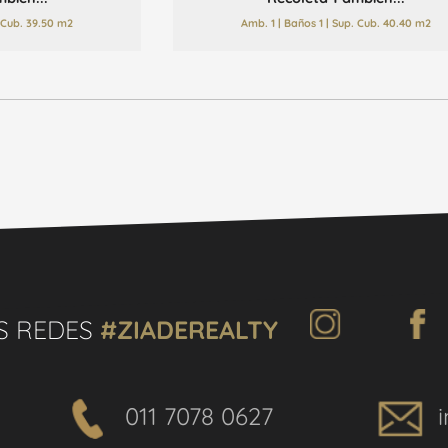
. Cub. 39.50 m2
Amb. 1 | Baños 1 | Sup. Cub. 40.40 m2
S REDES
#ZIADEREALTY
011 7078 0627